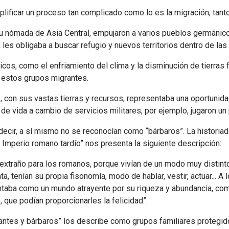
lificar un proceso tan complicado como lo es la migración, tant
bu nómada de Asia Central, empujaron a varios pueblos germánicos 
s, les obligaba a buscar refugio y nuevos territorios dentro de la
cos, como el enfriamiento del clima y la disminución de tierras f
e estos grupos migrantes.
 con sus vastas tierras y recursos, representaba una oportunid
s de vida a cambio de servicios militares, por ejemplo, jugaron u
decir, a sí mismo no se reconocían como “bárbaros”. La historiad
el Imperio romano tardío” nos presenta la siguiente descripción:
extraño para los romanos, porque vivían de un modo muy distinto
a, tenían su propia fisonomía, modo de hablar, vestir, actuar... 
ntaba como un mundo atrayente por su riqueza y abundancia, com
, que podían proporcionarles la felicidad”.
rantes y bárbaros” los describe como grupos familiares protegi