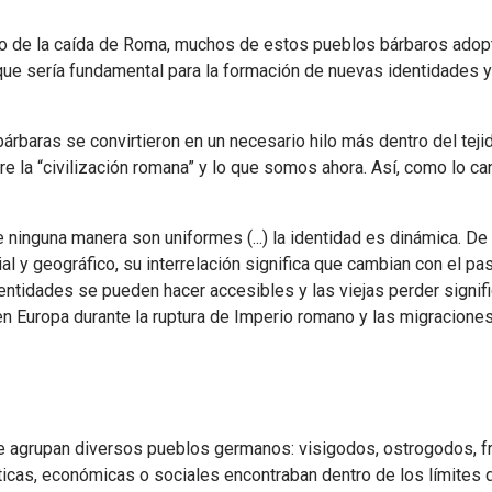
o de la caída de Roma, muchos de estos pueblos bárbaros adopt
que sería fundamental para la formación de nuevas identidades y 
bárbaras se convirtieron en un necesario hilo más dentro del te
e la “civilización romana” y lo que somos ahora. Así, como lo ca
 ninguna manera son uniformes (...) la identidad es dinámica. D
l y geográfico, su interrelación significa que cambian con el p
entidades se pueden hacer accesibles y las viejas perder signif
 en Europa durante la ruptura de Imperio romano y las migrac
se agrupan diversos pueblos germanos: visigodos, ostrogodos, f
ticas, económicas o sociales encontraban dentro de los límites 