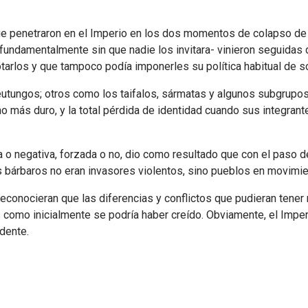
ue penetraron en el Imperio en los dos momentos de colapso de 
 -fundamentalmente sin que nadie los invitara- vinieron seguidas
rotarlos y que tampoco podía imponerles su política habitual de 
reutungos; otros como los taifalos, sármatas y algunos subgrupo
mucho más duro, y la total pérdida de identidad cuando sus integr
a o negativa, forzada o no, dio como resultado que con el paso d
s bárbaros no eran invasores violentos, sino pueblos en movimie
conocieran que las diferencias y conflictos que pudieran tener 
tos como inicialmente se podría haber creído. Obviamente, el Im
dente.