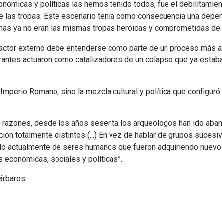
nómicas y políticas las hemos tenido todos, fue el debilitamiento
 de las tropas. Este escenario tenía como consecuencia una depe
manas ya no eran las mismas tropas heróicas y comprometidas de
factor externo debe entenderse como parte de un proceso más a
antes actuaron como catalizadores de un colapso que ya estab
 Imperio Romano, sino la mezcla cultural y política que configuró
s razones, desde los años sesenta los arqueólogos han ido aband
ión totalmente distintos (...) En vez de hablar de grupos suces
do actualmente de seres humanos que fueron adquiriendo nuevos
 económicas, sociales y políticas”.
rbaros